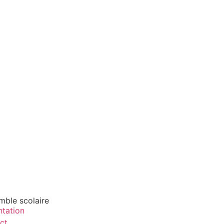
mble scolaire
ntation
ct