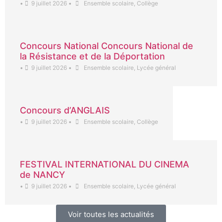
•
9 juillet 2026
•
Ensemble scolaire
,
Collège
Concours National Concours National de
la Résistance et de la Déportation
•
9 juillet 2026
•
Ensemble scolaire
,
Lycée général
Concours d’ANGLAIS
•
9 juillet 2026
•
Ensemble scolaire
,
Collège
FESTIVAL INTERNATIONAL DU CINEMA
de NANCY
•
9 juillet 2026
•
Ensemble scolaire
,
Lycée général
Voir toutes les actualités