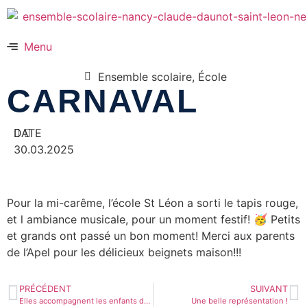
Menu
Ensemble scolaire
,
École
CARNAVAL
DATE
30.03.2025
Pour la mi-carême, l’école St Léon a sorti le tapis rouge,
et l ambiance musicale, pour un moment festif! 🥳 Petits
et grands ont passé un bon moment! Merci aux parents
de l’Apel pour les délicieux beignets maison!!!
PRÉCÉDENT
SUIVANT
Elles accompagnent les enfants de maternelle au quotidien, elles sont au petit soin, alors en ce jour (23 mars)des ASEM, merci !
Une belle représentation !