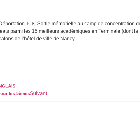
éportation 🇫🇷 Sortie mémorielle au camp de concentration du St
réats parmi les 15 meilleurs académiques en Terminale (dont la
 salons de l’hôtel de ville de Nancy.
NGLAIS
Suivant
pour les 5èmes