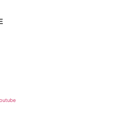
E
outube