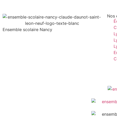
Nos 
É
C
Ensemble scolaire
Nancy
L
L
L
E
C