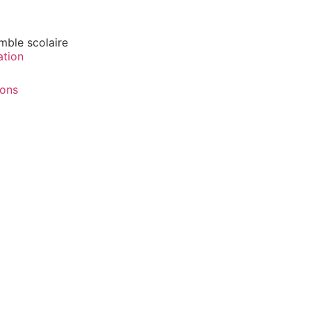
mble scolaire
ation
ions