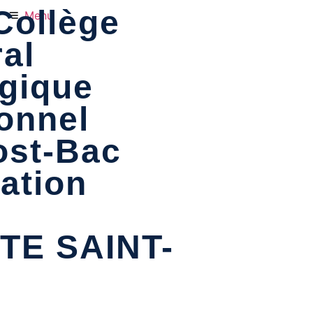
Collège
Menu
al
gique
onnel
ost-Bac
ation
TE SAINT-