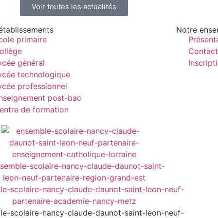
Voir toutes les actualités
établissements
Notre ense
cole primaire
Présent
ollège
Contact
ycée général
Inscript
ycée technologique
ycée professionnel
nseignement post-bac
entre de formation