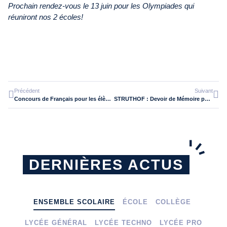
Prochain rendez-vous le 13 juin pour les Olympiades qui
réuniront nos 2 écoles!
Précédent
Suivant
Concours de Français pour les élèves de 1ère Bac Pro ASSP et MDA.
STRUTHOF : Devoir de Mémoire pour les élèves de Bac Pro.
DERNIÈRES ACTUS
ENSEMBLE SCOLAIRE
ÉCOLE
COLLÈGE
LYCÉE GÉNÉRAL
LYCÉE TECHNO
LYCÉE PRO