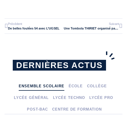
Précédent
Suivant
De belles foulées 54 avec L’UGSEL
Une Tombola THIRIET organisé par les élèves de 2nde MRC1
DERNIÈRES ACTUS
ENSEMBLE SCOLAIRE
ÉCOLE
COLLÈGE
LYCÉE GÉNÉRAL
LYCÉE TECHNO
LYCÉE PRO
POST-BAC
CENTRE DE FORMATION