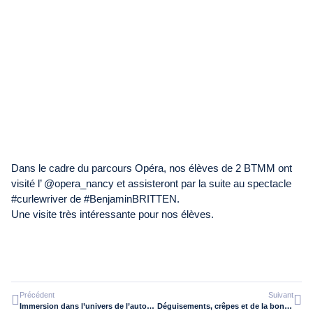
Dans le cadre du parcours Opéra, nos élèves de 2 BTMM ont
visité l’ @opera_nancy et assisteront par la suite au spectacle
#curlewriver de #BenjaminBRITTEN.
Une visite très intéressante pour nos élèves.
Précédent
Suivant
Immersion dans l’univers de l’automobile avec Norauto pour les 2MRC1 DAUNOT !
Déguisements, crêpes et de la bonne humeur humeur à DAUNOT !