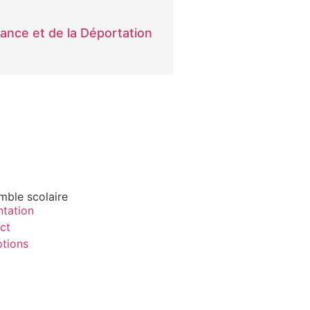
ance et de la Déportation
mble scolaire
ntation
ct
ptions