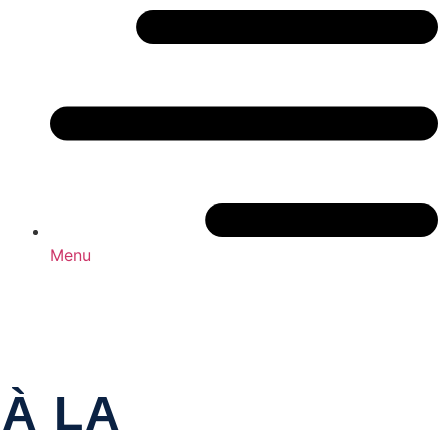
Menu
 À LA