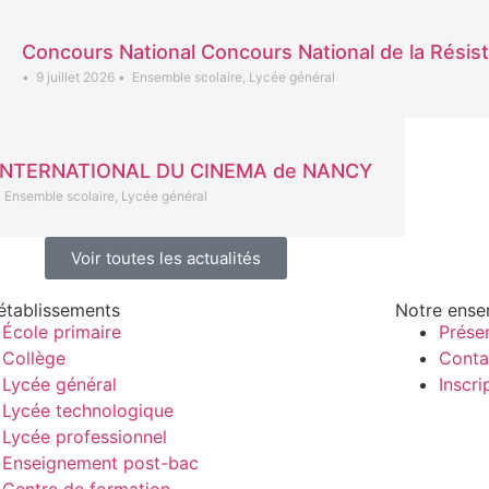
Concours National Concours National de la Résist
•
9 juillet 2026
•
Ensemble scolaire
,
Lycée général
INTERNATIONAL DU CINEMA de NANCY
Ensemble scolaire
,
Lycée général
Voir toutes les actualités
établissements
Notre ense
École primaire
Prése
Collège
Conta
Lycée général
Inscri
Lycée technologique
Lycée professionnel
Enseignement post-bac