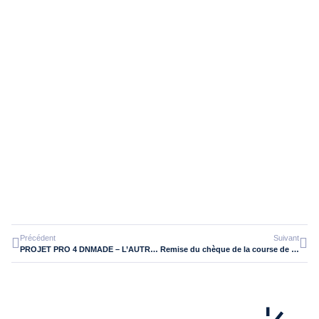
Précédent
Suivant
PROJET PRO 4 DNMADE – L’AUTRE CANAL DE NANCY
Remise du chèque de la course de solidarité à l’association Handi’Chiens